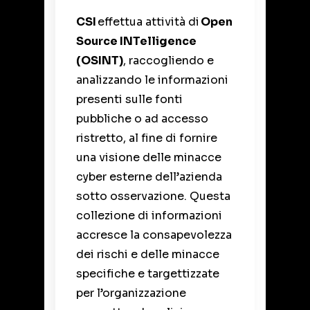
CSI
effettua
a
t
t
i
v
i
t
à
d
i
Open
Source INTelligence
(OSINT)
, raccogliendo e
analizzando le informazioni
presenti sulle fonti
pubbliche o ad accesso
ristretto, al fine di fornire
una visione delle minacce
cyber esterne dell’azienda
sotto osservazione. Questa
collezione di informazioni
accresce la consapevolezza
dei rischi e delle minacce
specifiche e targettizzate
per l’organizzazione