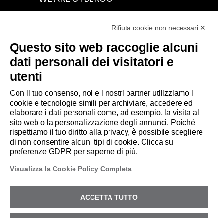
INVESTORS RELATIONS
Rifiuta cookie non necessari ✕
CYBER RESOURCES
Questo sito web raccoglie alcuni
BLOG
dati personali dei visitatori e
NEWS
utenti
CONTACTS
Con il tuo consenso, noi e i nostri partner utilizziamo i
cookie e tecnologie simili per archiviare, accedere ed
elaborare i dati personali come, ad esempio, la visita al
sito web o la personalizzazione degli annunci. Poiché
rispettiamo il tuo diritto alla privacy, è possibile scegliere
© 2026 CYBEROO.
di non consentire alcuni tipi di cookie. Clicca su
Sede Legale: via Brigata Reggio, 37 – 42124
preferenze GDPR per saperne di più.
Reggio Emilia (RE) – PEC
Visualizza la Cookie Policy Completa
amministrazione@pec.cyberoo.com
Capitale sociale
€ 1.035.432,35
i.v. Cod.
fiscale e P.IVA 04318950286 – R.E.A. RE
ACCETTA TUTTO
288453
Privacy Policy
-
Registro Nazionale degli