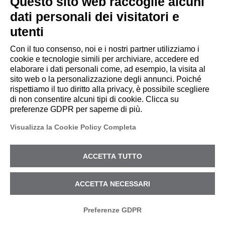
Questo sito web raccoglie alcuni
di
data breach
e
data
dati personali dei visitatori e
leakage
, il monitoraggio
utenti
del brand per proteggere la
Con il tuo consenso, noi e i nostri partner utilizziamo i
reputazione aziendale, e
cookie e tecnologie simili per archiviare, accedere ed
elaborare i dati personali come, ad esempio, la visita al
l'analisi approfondita del
sito web o la personalizzazione degli annunci. Poiché
deep e dark web per
rispettiamo il tuo diritto alla privacy, è possibile scegliere
individuare informazioni
di non consentire alcuni tipi di cookie. Clicca su
preferenze GDPR per saperne di più.
che potrebbero avere un
impatto sull'azienda.
Visualizza la Cookie Policy Completa
Inoltre, offre un
monitoraggio completo
ACCETTA TUTTO
della presenza online
attraverso il VIP Monitoring
ACCETTA NECESSARI
Ultra, che orchestra e
correla i dati da diverse
Preferenze GDPR
fonti per una visione