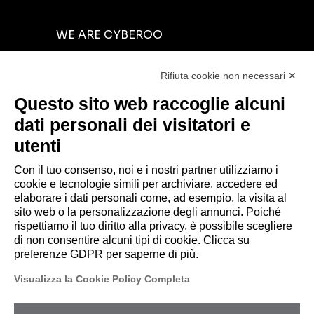
WE ARE CYBEROO
INVESTORS RELATIONS
Rifiuta cookie non necessari ✕
CYBER RESOURCES
Questo sito web raccoglie alcuni
BLOG
dati personali dei visitatori e
NEWS
utenti
CONTACTS
Con il tuo consenso, noi e i nostri partner utilizziamo i
cookie e tecnologie simili per archiviare, accedere ed
elaborare i dati personali come, ad esempio, la visita al
sito web o la personalizzazione degli annunci. Poiché
rispettiamo il tuo diritto alla privacy, è possibile scegliere
© 2026 CYBEROO.
di non consentire alcuni tipi di cookie. Clicca su
Sede Legale: via Brigata Reggio, 37 – 42124
preferenze GDPR per saperne di più.
Reggio Emilia (RE) – PEC
Visualizza la Cookie Policy Completa
amministrazione@pec.cyberoo.com
Capitale sociale
€ 1.035.432,35
i.v. Cod.
fiscale e P.IVA 04318950286 – R.E.A. RE