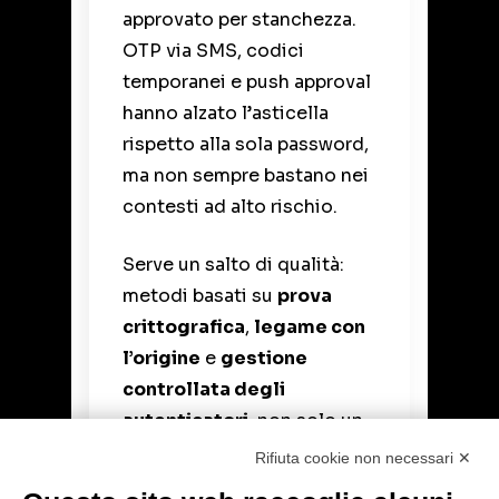
approvato per stanchezza.
OTP via SMS, codici
temporanei e push approval
hanno alzato l’asticella
rispetto alla sola password,
ma non sempre bastano nei
contesti ad alto rischio.
Serve un salto di qualità:
metodi basati su
prova
crittografica
,
legame con
l’origine
e
gestione
controllata degli
autenticatori
, non solo un
passaggio in più nel flusso
Rifiuta cookie non necessari ✕
di login.