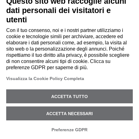
Questo sito web raccoglie alcuni
dati personali dei visitatori e
In Europa, questo
utenti
cambiamento si inserisce in
un quadro normativo più
Con il tuo consenso, noi e i nostri partner utilizziamo i
cookie e tecnologie simili per archiviare, accedere ed
ampio.
NIS2, GDPR e DORA
elaborare i dati personali come, ad esempio, la visita al
non impongono l'adozione
sito web o la personalizzazione degli annunci. Poiché
del passwordless
, ma
rispettiamo il tuo diritto alla privacy, è possibile scegliere
di non consentire alcuni tipi di cookie. Clicca su
richiedono controlli di
preferenze GDPR per saperne di più.
sicurezza adeguati al
Visualizza la Cookie Policy Completa
rischio, efficaci, verificabili
e governabili nel tempo. In
ACCETTA TUTTO
questo contesto, anche il
principio di accountability
ACCETTA NECESSARI
previsto dal GDPR assume
un ruolo centrale: non basta
Preferenze GDPR
dichiarare che un accesso è