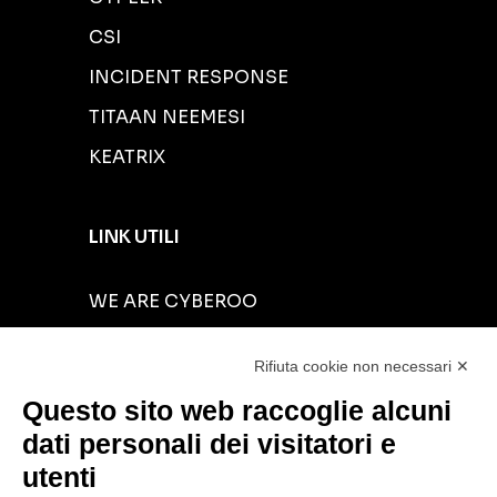
CSI
INCIDENT RESPONSE
TITAAN NEEMESI
KEATRIX
LINK UTILI
WE ARE CYBEROO
INVESTORS RELATIONS
Rifiuta cookie non necessari ✕
CYBER RESOURCES
Questo sito web raccoglie alcuni
BLOG
dati personali dei visitatori e
NEWS
utenti