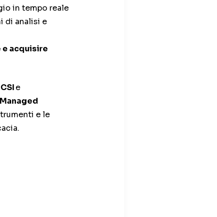
gio in tempo reale
 di analisi e
e e acquisire
 CSI
e
i Managed
trumenti e le
acia.