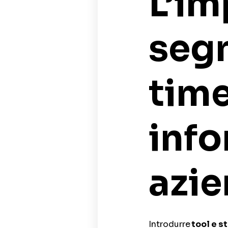
L’im
segn
time
info
azie
Introdurre
tool e s