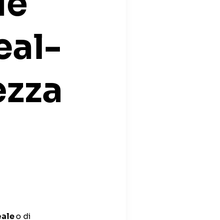
le
eal-
ezza
eale
o di