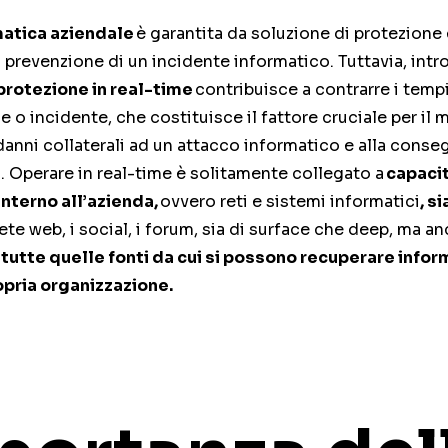
matica aziendale
è garantita da soluzione di protezione
 prevenzione di un incidente informatico.
Tuttavia, intr
protezione in real-time
contribuisce a contrarre i tempi
e o incidente, che costituisce il fattore cruciale per il
anni collaterali ad un attacco informatico e alla conse
ti. Operare in real-time è solitamente collegato a
capaci
interno all’azienda,
ovvero reti e sistemi informatici
, s
ete web, i social, i forum, sia di surface che deep, ma an
a
tutte quelle fonti da cui si possono recuperare infor
opria organizzazione.