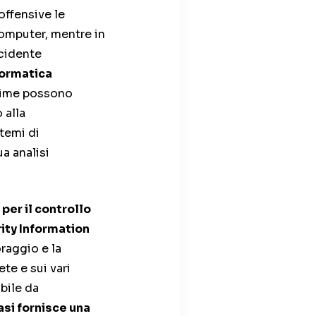
offensive le
computer, mentre in
ncidente
formatica
l-time possono
 alla
temi di
a analisi
 per il controllo
ity Information
oraggio e la
te e sui vari
bile da
asi fornisce una