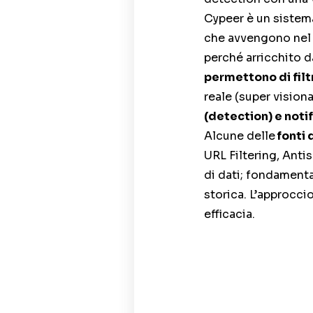
Cypeer è un siste
che avvengono nel p
perché arricchito 
permettono di filtr
reale (super vision
(detection) e notif
Alcune delle
fonti 
URL Filtering, Anti
di dati; fondamenta
storica. L’approcci
efficacia.