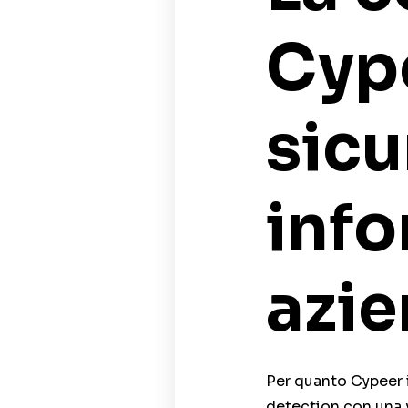
Cype
sicu
info
azie
Per quanto Cypeer i
detection con una v