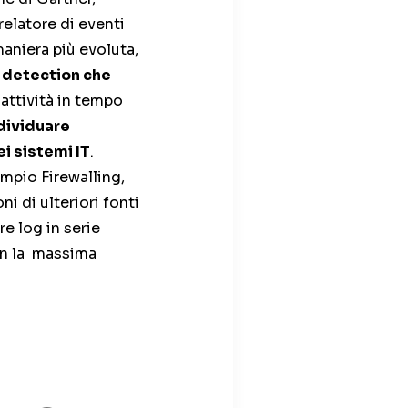
elatore di eventi
aniera più evoluta,
y detection che
 attività in tempo
dividuare
ei sistemi IT
.
mpio Firewalling,
i di ulteriori fonti
e log in serie
on la massima