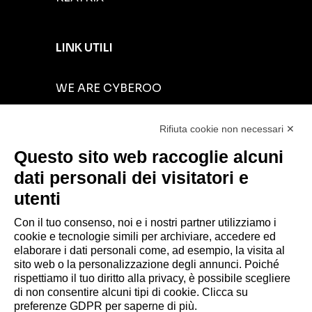
LINK UTILI
WE ARE CYBEROO
INVESTORS RELATIONS
Rifiuta cookie non necessari ✕
CYBER RESOURCES
Questo sito web raccoglie alcuni
BLOG
dati personali dei visitatori e
NEWS
utenti
CONTACTS
Con il tuo consenso, noi e i nostri partner utilizziamo i
cookie e tecnologie simili per archiviare, accedere ed
elaborare i dati personali come, ad esempio, la visita al
sito web o la personalizzazione degli annunci. Poiché
rispettiamo il tuo diritto alla privacy, è possibile scegliere
© 2026 CYBEROO.
di non consentire alcuni tipi di cookie. Clicca su
Sede Legale: via Brigata Reggio, 37 – 42124
preferenze GDPR per saperne di più.