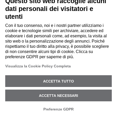
Questo sito web raccoglie alcuni
zero-day
dati personali dei visitatori e
Quello di garantire la
utenti
sicurezza delle reti aziendali
Con il tuo consenso, noi e i nostri partner utilizziamo i
è un compito delicato, che
cookie e tecnologie simili per archiviare, accedere ed
la crescente...
elaborare i dati personali come, ad esempio, la visita al
sito web o la personalizzazione degli annunci. Poiché
rispettiamo il tuo diritto alla privacy, è possibile scegliere
Read More
di non consentire alcuni tipi di cookie. Clicca su
preferenze GDPR per saperne di più.
Visualizza la Cookie Policy Completa
ACCETTA TUTTO
ACCETTA NECESSARI
Preferenze GDPR