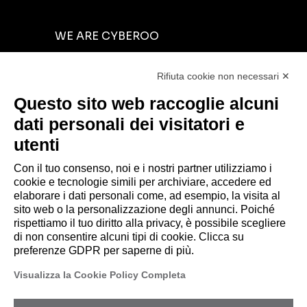
WE ARE CYBEROO
INVESTORS RELATIONS
Rifiuta cookie non necessari ✕
CYBER RESOURCES
Questo sito web raccoglie alcuni
BLOG
dati personali dei visitatori e
NEWS
utenti
CONTACTS
Con il tuo consenso, noi e i nostri partner utilizziamo i
cookie e tecnologie simili per archiviare, accedere ed
elaborare i dati personali come, ad esempio, la visita al
sito web o la personalizzazione degli annunci. Poiché
rispettiamo il tuo diritto alla privacy, è possibile scegliere
© 2026 CYBEROO.
di non consentire alcuni tipi di cookie. Clicca su
Sede Legale: via Brigata Reggio, 37 – 42124
preferenze GDPR per saperne di più.
Reggio Emilia (RE) – PEC
Visualizza la Cookie Policy Completa
amministrazione@pec.cyberoo.com
Capitale sociale
€ 1.035.432,35
i.v. Cod.