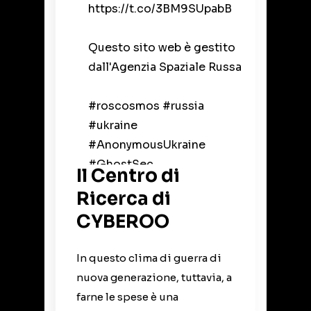
https://t.co/3BM9SUpabB
Questo sito web è gestito
dall'Agenzia Spaziale Russa
#roscosmos
#russia
#ukraine
#AnonymousUkraine
#GhostSec
Il Centro di
pic.twitter.com/5p5DVFXy0l
Ricerca di
CYBEROO
— YourAnonNewsIT
(@YourAnonNewsIT1)
March
3, 2022
In questo clima di guerra di
nuova generazione, tuttavia, a
farne le spese è una