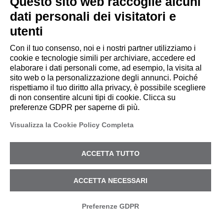
Questo sito web raccoglie alcuni
SERVICES
dati personali dei visitatori e
utenti
CYPEER
Con il tuo consenso, noi e i nostri partner utilizziamo i
CSI
cookie e tecnologie simili per archiviare, accedere ed
elaborare i dati personali come, ad esempio, la visita al
INCIDENT RESPONSE
sito web o la personalizzazione degli annunci. Poiché
rispettiamo il tuo diritto alla privacy, è possibile scegliere
TITAAN NEEMESI
di non consentire alcuni tipi di cookie. Clicca su
preferenze GDPR per saperne di più.
KEATRIX
Visualizza la Cookie Policy Completa
LINK UTILI
ACCETTA TUTTO
WE ARE CYBEROO
ACCETTA NECESSARI
INVESTORS RELATIONS
Preferenze GDPR
CYBER RESOURCES