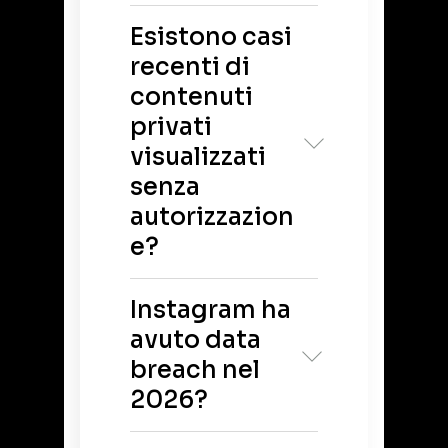
versione mobile.
Esistono casi
recenti di
contenuti
privati
visualizzati
senza
autorizzazion
e?
Sì. Nel 2025 è stata
Instagram ha
scoperta una falla che
restituiva link diretti a
avuto data
contenuti privati
breach nel
tramite oggetti JSON
interni, rendendoli
2026?
accessibili a chiunque
inviasse richieste web
Nel 2026 è circolato
manipolate.